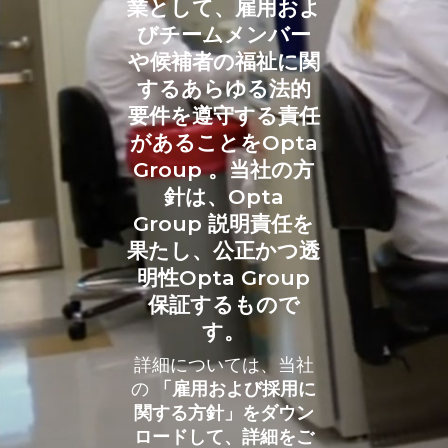
業として、雇用およ
びチームメンバー
や候補者の福祉に関
するあらゆる法的
要件を遵守する責任
があることをOpta
Group 。当社の方
針は、Opta
Group 説明責任を
果たし、公正かつ透
明性Opta Group
保証するもので
す。
詳細については、当社
の
「雇用および採用に
関する方針」をダウン
ロードして、詳細をご