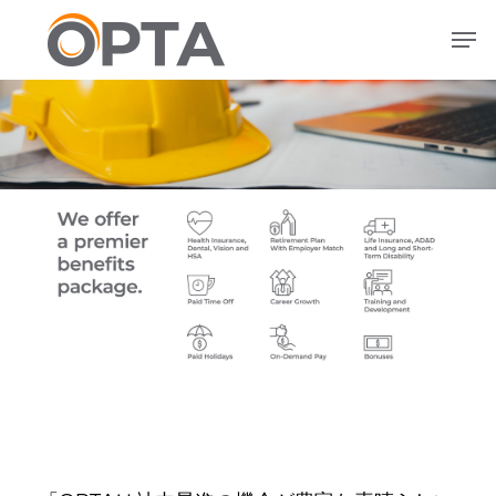
メ
メニュー
イ
ン
コ
ン
テ
ン
ツ
へ
ス
キ
ッ
プ