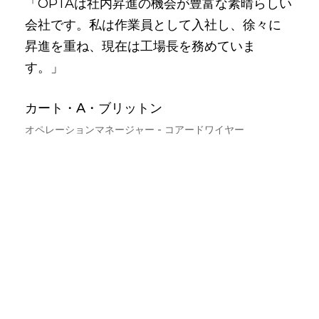
「OPTAは社内昇進の機会が豊富な素晴らしい
「
会社です。私は作業員として入社し、徐々に
事
昇進を重ね、現在は工場長を務めていま
っ
す。」
経
す
カート・A・ブリットン
チ
オペレーションマネージャー - コアードワイヤー
副社