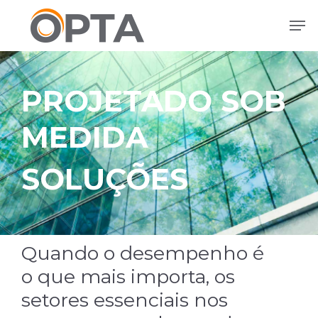
Ir
Men
direto
para
o
conteúdo
PROJETADO SOB
principal
MEDIDA
SOLUÇÕES
Quando o desempenho é
o que mais importa, os
setores essenciais nos