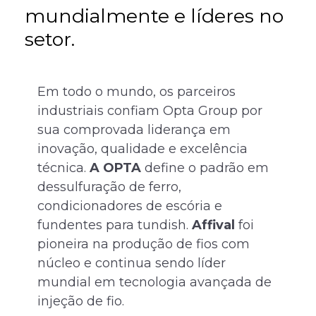
mundialmente e líderes no
setor.
Em todo o mundo, os parceiros
T
industriais confiam Opta Group por
p
sua comprovada liderança em
l
inovação, qualidade e excelência
p
técnica.
A OPTA
define o padrão em
c
dessulfuração de ferro,
q
condicionadores de escória e
Q
fundentes para tundish.
Affival
foi
c
pioneira na produção de fios com
p
núcleo e continua sendo líder
n
mundial em tecnologia avançada de
G
injeção de fio.
d