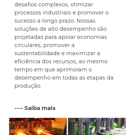
desafios complexos, otimizar
a
processos industriais e promover o
E
sucesso a longo prazo. Nossas
d
soluções de alto desempenho são
q
projetadas para apoiar economias
a
circulares, promover a
c
sustentabilidade e maximizar a
p
eficiência dos recursos, ao mesmo
tempo em que aprimoram o
-
desempenho em todas as etapas da
produção.
---- Saiba mais