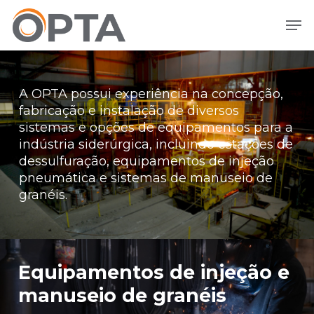
Ir
Men
direto
para
o
conteúdo
principal
A OPTA possui experiência na concepção,
fabricação e instalação de diversos
sistemas e opções de equipamentos para a
indústria siderúrgica, incluindo estações de
dessulfuração, equipamentos de injeção
pneumática e sistemas de manuseio de
granéis.
Equipamentos de injeção e
manuseio de granéis