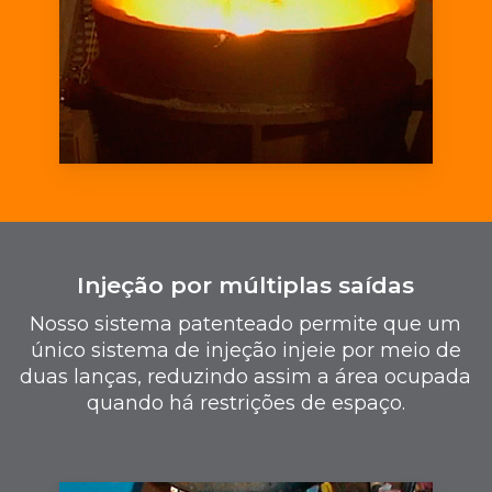
Injeção por múltiplas saídas
Nosso sistema patenteado permite que um
único sistema de injeção injeie por meio de
duas lanças, reduzindo assim a área ocupada
quando há restrições de espaço.