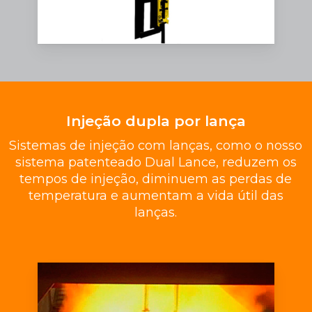
Injeção dupla por lança
Sistemas de injeção com lanças, como o nosso
sistema patenteado Dual Lance, reduzem os
tempos de injeção, diminuem as perdas de
temperatura e aumentam a vida útil das
lanças.