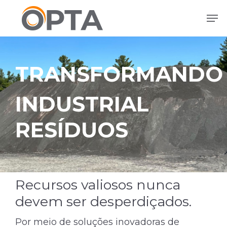
Ir
Men
direto
para
o
conteúdo
principal
TRANSFORMANDO
INDUSTRIAL
RESÍDUOS
Recursos valiosos nunca
devem ser desperdiçados.
Por meio de soluções inovadoras de