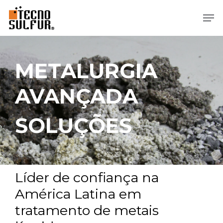
Ir
Men
direto
para
o
conteúdo
METALURGIA
principal
AVANÇADA
SOLUÇÕES
Líder de confiança na
América Latina em
tratamento de metais