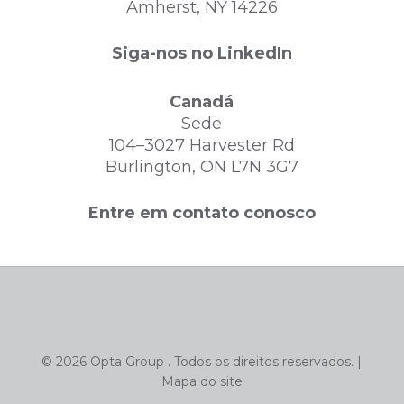
Amherst, NY 14226
Siga-nos no LinkedIn
Canadá
Sede
104–3027 Harvester Rd
Burlington, ON L7N 3G7
Entre em contato conosco
© 2026 Opta Group . Todos os direitos reservados. |
Mapa do site