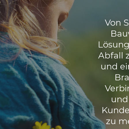
Von S
Bau
Lösung
Abfall 
und ei
Bra
Verbi
und 
Kunde
zu me