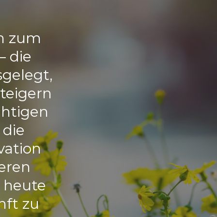
in zum
 die
gelegt,
steigern
chtigen
 die
vation
seren
 heute
nft zu