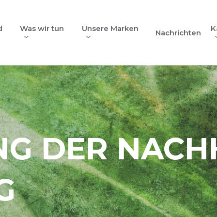
d
Was wir tun
Unsere Marken
K
Nachrichten
G DER NACHH
G