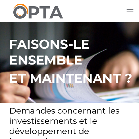
Aller
Men
directement
au
contenu
principal
FAISONS-LE
ENSEMBLE
ET MAINTENANT ?
Demandes concernant les
investissements et le
développement de