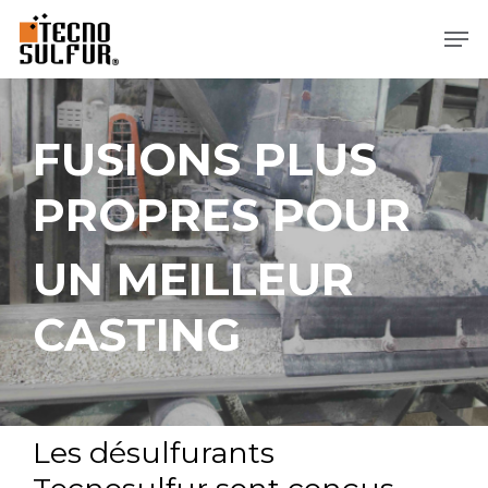
Aller
Men
directement
au
contenu
principal
FUSIONS PLUS
PROPRES POUR
UN MEILLEUR
CASTING
Les désulfurants