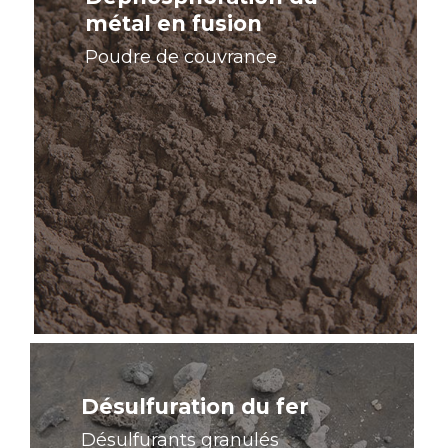
métal en fusion
Poudre de couvrance
En
savoir
plus
Désulfuration du fer
Désulfurants granulés