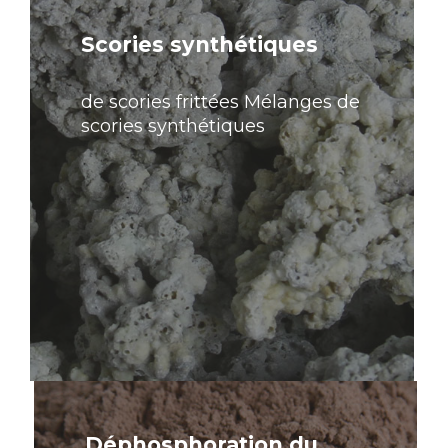
savoir
plus
Scories synthétiques
de scories frittées Mélanges de
scories synthétiques
En
savoir
plus
Déphosphoration du