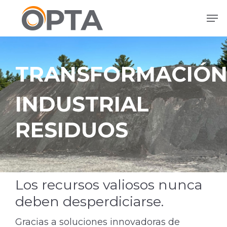
Ir
Men
al
contenido
principal
TRANSFORMACIÓ
INDUSTRIAL
RESIDUOS
Los recursos valiosos nunca
deben desperdiciarse.
Gracias a soluciones innovadoras de