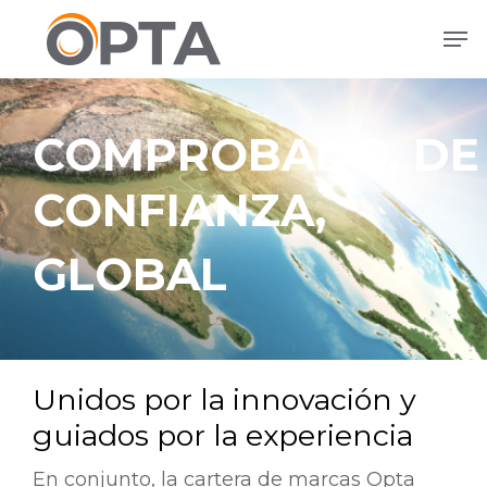
Ir
Men
al
contenido
principal
COMPROBADO, DE
CONFIANZA,
GLOBAL
Unidos por la innovación y
guiados por la experiencia
En conjunto, la cartera de marcas Opta