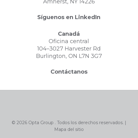
Amherst, NY 14226
Síguenos en LinkedIn
Canadá
Oficina central
104–3027 Harvester Rd
Burlington, ON L7N 3G7
Contáctanos
© 2026 Opta Group . Todos los derechos reservados. |
Mapa del sitio