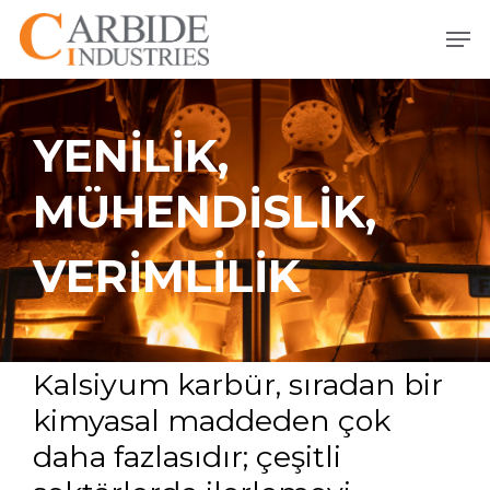
Ana
Men
içeriğe
atla
YENİLİK,
MÜHENDİSLİK,
VERİMLİLİK
Kalsiyum karbür, sıradan bir
kimyasal maddeden çok
daha fazlasıdır; çeşitli