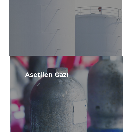
Daha
fazla
bilgi
Asetilen Gazı
edinin