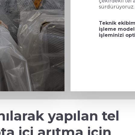
çekirdekli te
sürdürüyoruz.
Teknik ekibim
işleme modeli
işleminizi opt
anılarak yapılan tel
a içi arıtma için