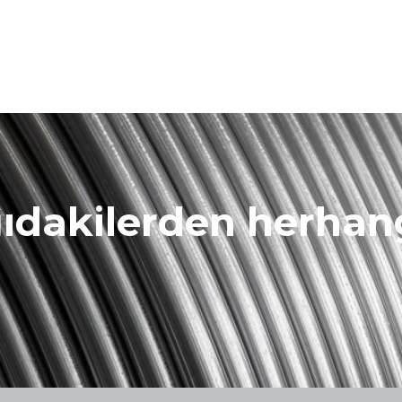
ğıdakilerden herhang