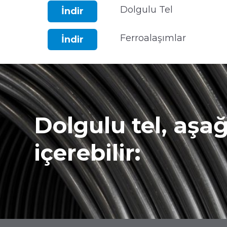
Dolgulu Tel
İndir
Ferroalaşımlar
İndir
Dolgulu tel, aşa
içerebilir: