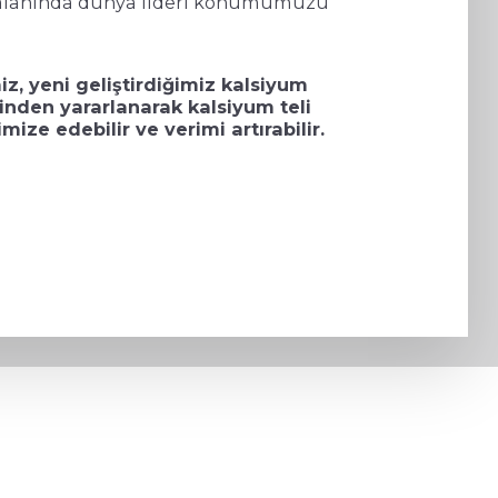
l alanında dünya lideri konumumuzu
iz, yeni geliştirdiğimiz kalsiyum
nden yararlanarak kalsiyum teli
imize edebilir ve verimi artırabilir.