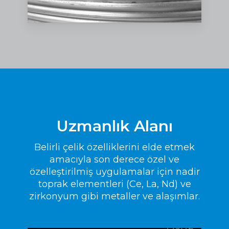
Uzmanlık Alanı
Belirli çelik özelliklerini elde etmek
amacıyla son derece özel ve
özelleştirilmiş uygulamalar için nadir
toprak elementleri (Ce, La, Nd) ve
zirkonyum gibi metaller ve alaşımlar.