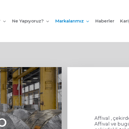
?
Ne Yapıyoruz?
Markalarımız
Kar
Haberler
Affival , çekir
O
Affival ve bug