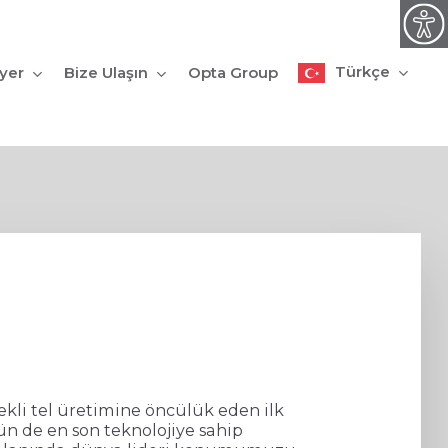
Türkçe
iyer
Bize Ulaşın
Opta Group
dekli tel üretimine öncülük eden ilk
ün de en son teknolojiye sahip