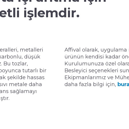
tli işlemdir.
ralleri, metalleri
Affival olarak, uygulama
 karbonlu, düşük
ürünün kendisi kadar ön
. Bu tozlar,
Kurulumunuza özel olarak
oyunca tutarlı bir
Besleyici seçenekleri sun
ak şekilde hassas
Ekipmanlarımız ve Mühe
 sıvı metale daha
daha fazla bilgi için,
bura
mans sağlamayı
tır.