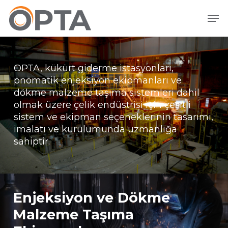
Ana
Men
içeriğe
atla
OPTA, kükürt giderme istasyonları,
pnömatik enjeksiyon ekipmanları ve
dökme malzeme taşıma sistemleri dahil
olmak üzere çelik endüstrisi için çeşitli
sistem ve ekipman seçeneklerinin tasarımı,
imalatı ve kurulumunda uzmanlığa
sahiptir.
Enjeksiyon ve Dökme
Malzeme Taşıma