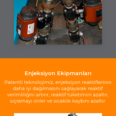
Enjeksiyon Ekipmanları
Patentli teknolojimiz, enjeksiyon reaktiflerinin
daha iyi dağılmasını sağlayarak reaktif
verimliliğini artırır, reaktif tüketimini azaltır,
sıçramayı önler ve sıcaklık kaybını azaltır.