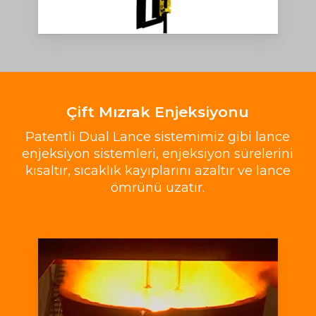
Çift Mızrak Enjeksiyonu
Patentli Dual Lance sistemimiz gibi lance
enjeksiyon sistemleri, enjeksiyon sürelerini
kısaltır, sıcaklık kayıplarını azaltır ve lance
ömrünü uzatır.