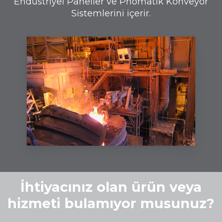
Endüstriyel Paneller ve Pnömatik Konveyör
Sistemlerini içerir.
İhtiyacınız olan ürün veya
hizmeti bulamıyor musunuz?