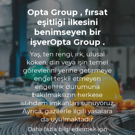
Opta Group , fırsat
eşitliği ilkesini
benimseyen bir
işverOpta Group .
Yaş, ten rengi, ırk, ulusal
köken, din veya işin temel
görevlerini yerine getirmeye
engel teşkil etmeyen
engellilik durumuna
bakılmaksızın herkese
istihdam imkânları sunuyoruz.
Ayrıca, gazilerle ilgili yasalara
da uyulmaktadır.
Daha fazla bilgi edinmek için