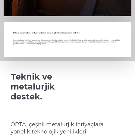
Metalurji danışmanları olarak, sonuçlarınızı daha da iyileştirmenize yardımcı olabiliriz.
İster musluktan döküme kadar geçen işleme süresini kısaltmak, ister kepçe refrakterleriyle uyumluluğu artırmak, ister çelik kalitesini ve temizliğini
iyileştirmek, ister muslukta emisyonları azaltmak isteyin, OPTA, işinizi yapmak için ihtiyaç duyduğunuz cüruf bileşimini daha iyi belirlemenize
yardımcı olabilir — hem de rekabetçi fiyatlarla.
Teknik ve
metalurjik
destek.
OPTA, çeşitli metalurjik ihtiyaçlara
yönelik teknolojik yenilikleri