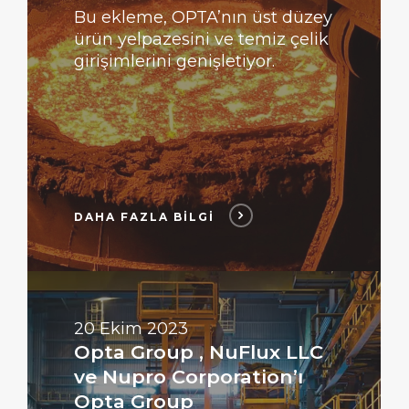
Bu ekleme, OPTA’nın üst düzey
ürün yelpazesini ve temiz çelik
girişimlerini genişletiyor.
DAHA FAZLA BİLGİ
DAHA
FAZLA
BİLGİ
20 Ekim 2023
Opta Group , NuFlux LLC
ve Nupro Corporation’ı
Opta Group