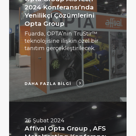
2024 Konferansı’nda
Yenilikçi Çözümlerini
Opta Group
Fuarda, OPTA’nın TruStir™
teknolojisine ilişkin özel bir
tanıtım gerçekleştirilecek.
DAHA FAZLA BİLGİ
DAHA
FAZLA
BİLGİ
26 Şubat 2024
Affival Opta Group , AFS