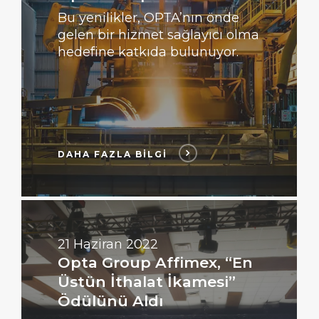
Bu yenilikler, OPTA’nın önde
gelen bir hizmet sağlayıcı olma
hedefine katkıda bulunuyor.
DAHA FAZLA BİLGİ
DAHA
FAZLA
BİLGİ
21 Haziran 2022
Opta Group Affimex, “En
Üstün İthalat İkamesi”
Ödülünü Aldı