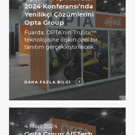
2024 Konferansı’nda
Yenilikçi Çözümlerini
Opta Group
Fuarda, OPTA’nın TruStir™
teknolojisine ilişkin özel bir
tanıtım gerçekleştirilecek.
DAHA FAZLA BİLGİ
DAHA
FAZLA
BİLGİ
4 Mart 2024
Opta Group AISTech