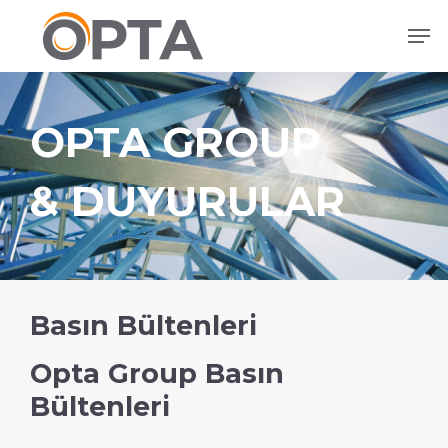
Ana
Men
içeriğe
atla
OPTA GROUP
& DUYURULAR
Basın Bültenleri
Opta Group Basın
Bültenleri