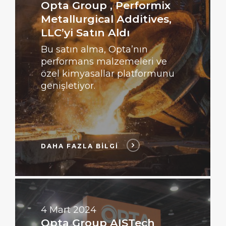
Opta Group , Performix
Metallurgical Additives,
LLC’yi Satın Aldı
Bu satın alma, Opta’nın
performans malzemeleri ve
özel kimyasallar platformunu
genişletiyor.
DAHA FAZLA BİLGİ
DAHA
FAZLA
BİLGİ
4 Mart 2024
Opta Group AISTech