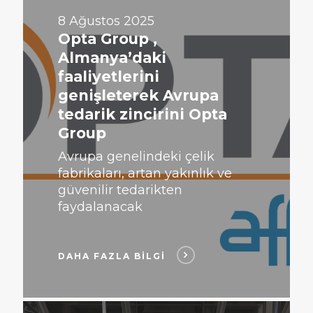
FAZLA
BİLGİ
8 Ağustos 2025
Opta Group ,
Almanya’daki
faaliyetlerini
genişleterek Avrupa
tedarik zincirini Opta
Group
Avrupa genelindeki çelik
fabrikaları, artan yakınlık ve
güvenilir tedarikten
faydalanacak
DAHA FAZLA BİLGİ
DAHA