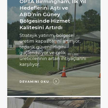
OPTA Birmingham, İlk Yıl
Hedeflerini Aştı ve
ABD’nin Güney
Bölgesinde Hizmet
Kalitesini Artırdı
Stratejik yatırım, bölgesel
üretim kapasitesini artırıyor,
tedarik güvenilirliğini
güçlendiriyor ve çelik
üreticilerinin artan ihtiyaçlarını
karşılıyor.
DEVAMINI OKU
Devamını
Oku