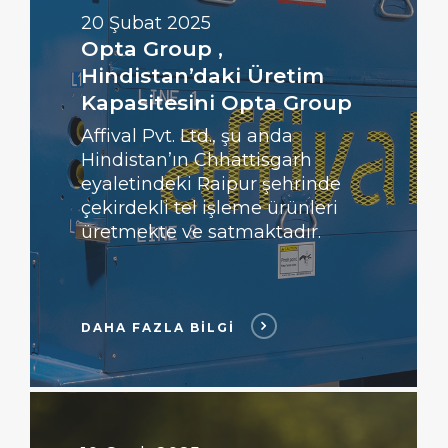
BİLGİ
20 Şubat 2025
Opta Group ,
Hindistan’daki Üretim
Kapasitesini Opta Group
Affival Pvt. Ltd., şu anda
Hindistan’ın Chhattisgarh
eyaletindeki Raipur şehrinde
çekirdekli tel işleme ürünleri
üretmekte ve satmaktadır.
DAHA FAZLA BİLGİ
DAHA
FAZLA