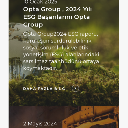
BİLGİ
10 Ocak 2025
Opta Group , 2024 Yılı
ESG Başarılarını Opta
Group
Opta Group2024 ESG raporu,
kuruluşun sürdürülebilirlik,
sosyal sorumluluk ve etik
yönetişim (ESG) alanlarındaki
sarsılmaz taahhüdünü ortaya
koymaktadır.
DAHA FAZLA BİLGİ
DAHA
FAZLA
BİLGİ
2 Mayıs 2024