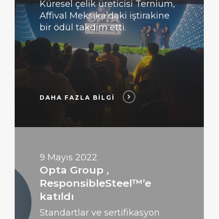
Küresel çelik üreticisi Ternium,
Affival Meksika’daki iştirakine
bir ödül takdim etti.
DAHA FAZLA BİLGİ
DAHA
FAZLA
BİLGİ
9 Mayıs 2022
Opta Group ,
ResponsibleSteel™’e
katıldı
Standartlar ve sertifikasyon