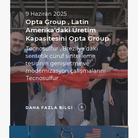
FAZLA
BİLGİ
9 Haziran 2025
Opta Group , Latin
Amerika’daki Üretim
Kapasitesini Opta Group
Tecnosulfur , Brezilya’daki
sentetik cüruf sinterleme
tesisinin genişletme ve
modernizasyon çalışmalarını
Tecnosulfur .
DAHA FAZLA BİLGİ
DAHA
FAZLA