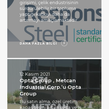
girişimi, çelik endüstrisinin
sürdürülebilir bir topluma
yaptığı katkıyı daha da
artırmayı amaçlamaktadır.
DAHA FAZLA BİLGİ
DAHA
FAZLA
BİLGİ
12 Kasım 2021
Opta Group , Metcan
Industrial Corp.’u Opta
Group
Bu satın alma, özel üretim
kapasitesini artırmakta ve iş