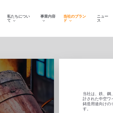
私たちについ
事業内容
当社のブラン
ニュー
て
ド
ス
当社は、鉄、鋼
計された中空ワ
鋳造用途向けの
す。