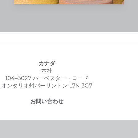
耐火コーティング
Opta Industrial Minerals Groupが
取り扱う樹脂被覆砂には、汎用、ア
ルミニウム用、低窒素用、およびジ
ルコンなどの特殊被覆砂が含まれま
す。耐火被覆材には、鉄・鋼用およ
びロストフォーム用製品のほか、接
カナダ
着剤や離型剤などの鋳造用副資材も
本社
含まれます。
104–3027 ハーベスター・ロード
オンタリオ州バーリントン L7N 3G7
弊社では、以下のHAI製品を取り扱っ
ております：シェル樹脂、フェノー
お問い合わせ
ル系ウレタン・コールドボックス
（PUCB）、フェノール系ウレタン・
ノーベーク（PUNB）、ウォームボ
ックスシステム、ALpHASET、
BIOCUREX、BETASET、ノーベー