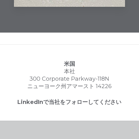
トを形成します。オプタ社では、ウ
ェスタン・ナトリウム型およびサザ
ン・カルシウム型のベントナイトを
取り扱っています。
カーシン
カーシンは、高品位で光沢
のあるカーボンを生成する優れた効
果を持つ、さまざまな炭素質材料を
米国
配合したものです。溶融金属が鋳造
本社
用砂に浸透すると、「バーンオン」
300 Corporate Parkway-118N
または「バーンイン」と呼ばれる欠
ニューヨーク州アマースト 14226
陥が生じることがあります。砂にカ
ーシンを添加することで、適切にバ
LinkedInで当社をフォローしてください
ランスが取れた鋳造用砂と、良好で
滑らかな表面仕上げの鋳造品を得る
ことができます。カーシンは、洗浄
作業を軽減し、鋳造品の機械加工性
を向上させます。