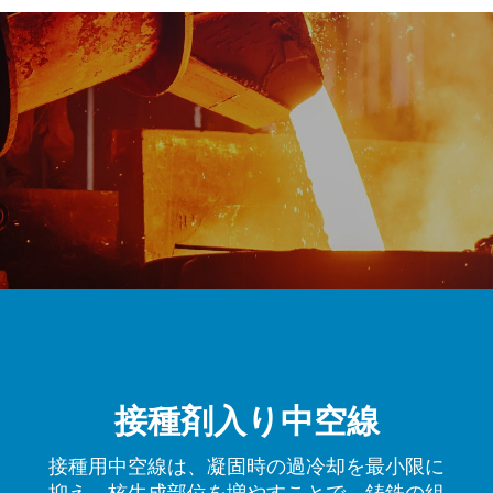
接種剤入り中空線
接種用中空線は、凝固時の過冷却を最小限に