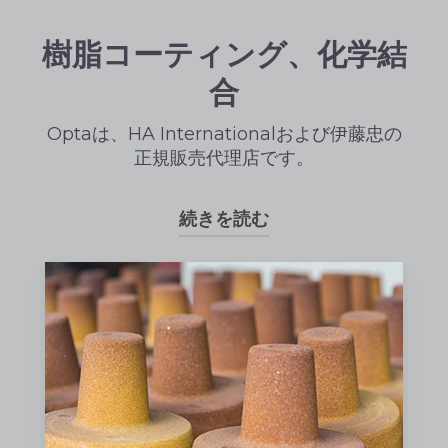
樹脂コーティング、化学結
合
Optaは、HA Internationalおよび伊藤忠の
正規販売代理店です。
続きを読む
当社は、北米の鋳造業界に対し、
以
下の4つの市場
セ
グメント
において、
最も幅広い製品ラインナップを提供
しています：
砂の接着用樹脂システム
シェル法用樹脂被覆砂（RCS）