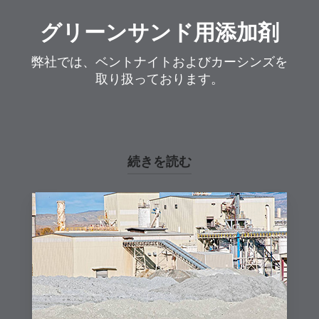
グリーンサンド用添加剤
弊社では、ベントナイトおよびカーシンズを
取り扱っております。
続きを読む
鋳造所での用途
ベントナイト
を鋳型
への金属の注湯に使用します。この
粘土は高温に耐え、過度の熱を受け
ても化学構造が損なわれることはあ
りません。鉄鉱石メーカーは、砕い
たタコナイトにベントナイトを添加
し、製鉄所へ輸送するためのペレッ