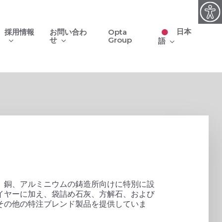
日本
採用情報
お問い合わ
Opta
せ
Group
語
、銅、アルミニウムの鋳造所向けに特別に設
イヤーに加え、袋詰め石灰、方解石、および
その他の特注ブレンド製品を提供していま