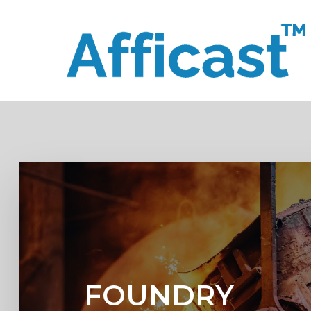
メ
イ
ン
コ
ン
テ
ン
ツ
へ
ス
キ
ッ
プ
FOUNDRY