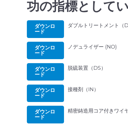
功の指標として
ダブルトリートメント（D
ダウンロ
ード
ノデュライザー (NO)
ダウンロ
ード
脱硫装置（DS）
ダウンロ
ード
接種剤（IN）
ダウンロ
ード
精密鋳造用コア付きワイ
ダウンロ
ード