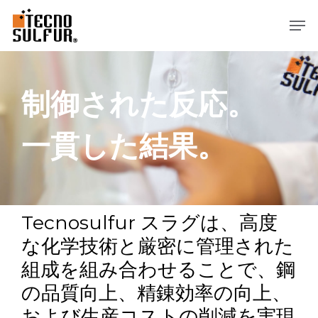
メ
メニュー
イ
ン
コ
ン
テ
制御された反応。
ン
ツ
一貫した結果。
へ
ス
キ
ッ
プ
Tecnosulfur スラグは、高度
な化学技術と厳密に管理された
組成を組み合わせることで、鋼
の品質向上、精錬効率の向上、
および生産コストの削減を実現