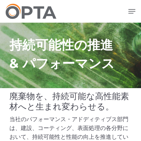
メ
メニュー
イ
ン
コ
ン
持続可能性の推進
テ
ン
ツ
& パフォーマンス
へ
ス
キ
ッ
プ
廃棄物を、持続可能な高性能素
材へと生まれ変わらせる。
当社のパフォーマンス・アドディティブス部門
は、建設、コーティング、表面処理の各分野に
おいて、持続可能性と性能の向上を推進してい