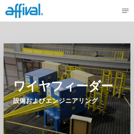
メ
メニュー
イ
ン
コ
ン
テ
ン
ツ
へ
ス
キ
ワイヤフィーダー
ッ
プ
設備およびエンジニアリング