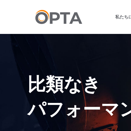
メ
イ
私たち
ン
コ
ン
テ
ン
ツ
へ
ス
キ
比類なき
ッ
プ
パフォーマ