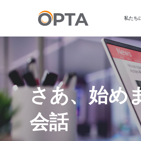
メ
イ
私たち
ン
コ
ン
テ
ン
ツ
へ
ス
キ
さあ、始め
ッ
プ
会話