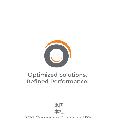
米国
本社
300 Corporate Parkway-118N