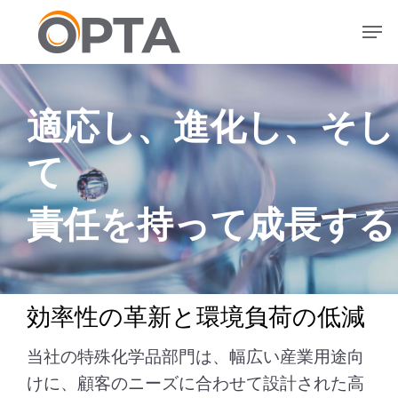
メ
メニュー
イ
ン
コ
ン
適応し、進化し、そし
テ
ン
て
ツ
へ
ス
責任を持って成長する
キ
ッ
プ
効率性の革新と環境負荷の低減
当社の特殊化学品部門は、幅広い産業用途向
けに、顧客のニーズに合わせて設計された高