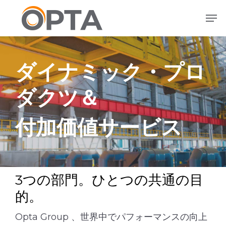
メ
メニュー
イ
ン
コ
ン
ダイナミック・プロ
テ
ン
ダクツ＆
ツ
へ
ス
付加価値サービス
キ
ッ
プ
3つの部門。ひとつの共通の目
的。
Opta Group 、世界中でパフォーマンスの向上