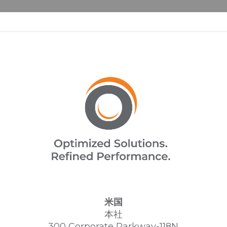
米国
本社
300 Corporate Parkway-118N