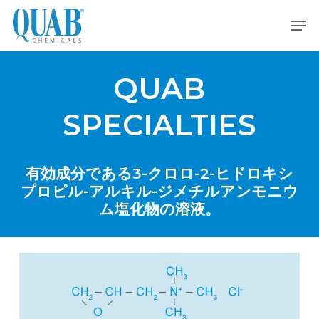
メ
メニュー
イ
ン
コ
ン
QUAB
テ
ン
SPECIALTIES
ツ
へ
ス
有効成分である3-クロロ-2-ヒドロキシ
キ
プロピル-アルキル-ジメチルアンモニウ
ッ
ム塩化物の溶液。
プ