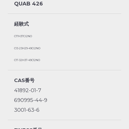
QUAB 426
経験式
C17H37Cl2NO
C13-23H29-49Cl2NO
C17-32H37-49C12NO
CAS番号
41892-01-7
690995-44-9
3001-63-6