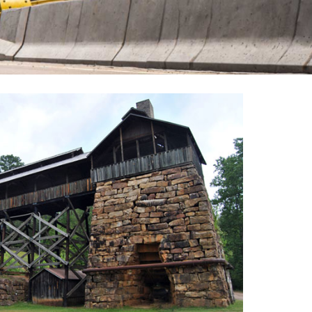
Opta Group اليوم رائدة عالمية في مج
حيث توفر إضافات مصممة خصيصًا، ومعدات 
ميدانية من خلال أقسامها:
«الحلول المعدنية
»،
«المواد الكيميائية المتخصصة
»، و
«الإضافات عا
عملياتها، Opta Group مع عملائ
العمليات، والارتقاء بمستويات السلامة والاس
ملموسة ونجاح طويل الأمد للصناعات التي تش
الحديث.