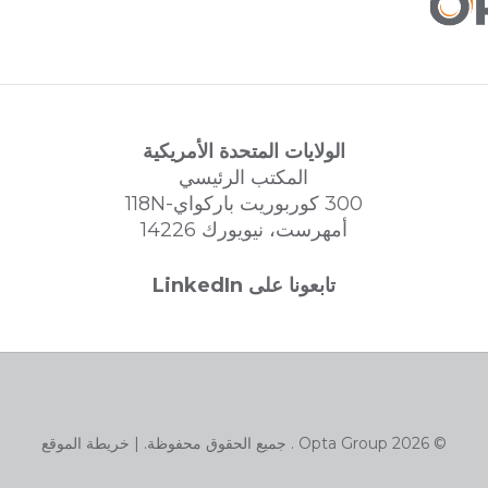
الولايات المتحدة الأمريكية
المكتب الرئيسي
300 كوربوريت باركواي-118N
أمهرست، نيويورك 14226
تابعونا على LinkedIn
© 2026 Opta Group . جميع الحقوق محفوظة. |
خريطة الموقع