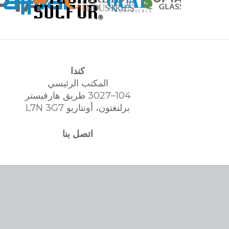
كندا
المكتب الرئيسي
104–3027 طريق هارفيستر
برلنغتون، أونتاريو L7N 3G7
اتصل بنا