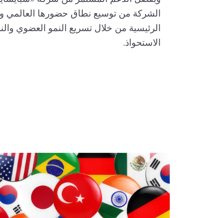
ذه الشراكة Opta Group موارد
الشركة من توسيع نطاق حضورها العالمي وتع
والسعي
الرئيسية من خلال تسريع النمو العضوي والن
 وخلق
الاستحواذ.
--- العودة
Groupبشكل وثيق مع العملاء لتصميم وت
والمزائج المتطورة والمعدات المتخصصة التي 