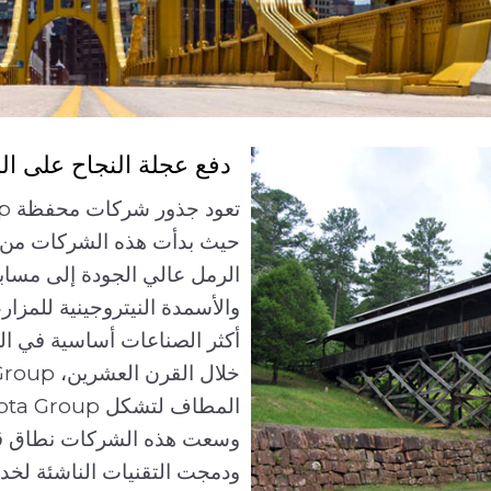
دفع عجلة النجاح على ال
ال الحلول القائمة على الأداء،
تطبيق متخصصة، وخبرة فنية
حيث بدأت هذه الشركات من بد
الرمل عالي الجودة إلى مسابك
لية الأداء
». وفي جميع
والأسمدة النيتروجينية للمزا
ها لحل التحديات المعقدة، وتعزيز كفاءة
أكثر الصناعات أساسية في العا
تدامة، مما يؤدي إلى تحسينات
كل العمود الفقري للعالم
وسعت هذه الشركات نطاق قدر
ودمجت التقنيات الناشئة لخدم