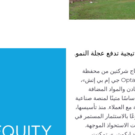
---- العودة
جية تدفع عجلة النمو.
2 من خلال اندماج شركتين من محفظة
«سبايسايد إكويتي»، وهما Opta Minerals SKW جي إم بي إتش»،
دن والمواد المضافة
ساسًا متينًا لمنصة صناعية
 مع العملاء. منذ تأسيسها،
ا، مدفوعًا بالاستثمار المستمر في
ات الاستحواذ الموجهة.
 إيكويتي»، تمكنت