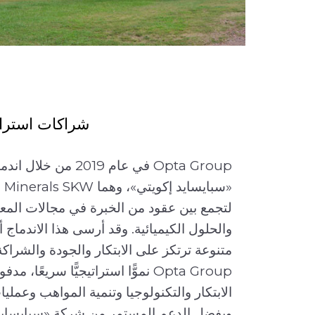
شراكات استراتي
يز اتساق
Opta Group في عام 019
ولم تقتصر
معة
لتجمع بين عقود من الخبرة في مجالات المعا
اد عالية
والحلول الكيميائية. وقد أرسى هذا الاندماج أ
سبيسايد
متنوعة ترتكز على الابتكار والجودة والشراكة
ع شركة «إليوت
Opta Group نموًّا استراتيجيًّا سريعً
Elliott Invest
الابتكار والتكنولوجيا وتنمية المواهب وعملي
الية من
وبفضل الدعم المستمر من شركة «سبايسايد