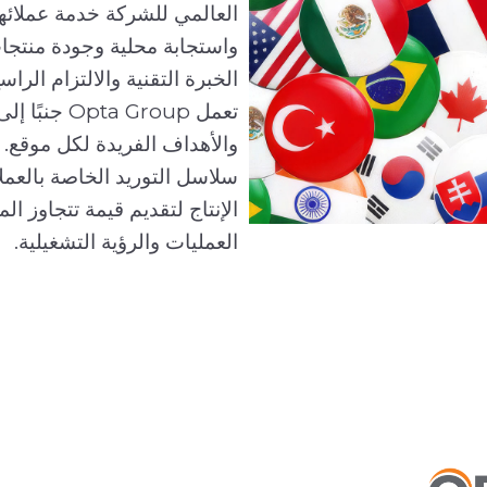
يق للمجموعة تحويل التحديات
العالمي للشركة خدمة عملائها 
نات، مما يسهم في تحسين
واستجابة محلية وجودة منتج
ات الصناعية. ومن خلال الجمع
الخبرة التقنية والالتزام الراس
بين الخبرة العالمية والمشاركة المحلية، Opta Group شركاءها من
تعمل Group
مليات أقوى وأكثر أمانًا
والأهداف الفريدة لكل موقع.
سلاسل التوريد الخاصة بالع
الإنتاج لتقديم قيمة تتجاوز ا
العمليات والرؤية التشغيلية.
---- العودة