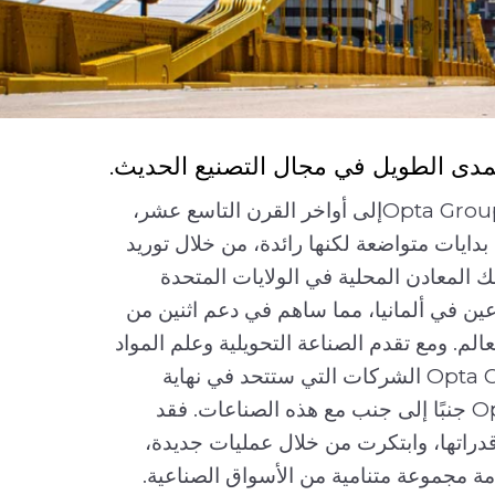
مدى الطويل في مجال التصنيع الحديث.
تعود جذور شركات محفظة Opta Groupإلى أواخر القرن التاسع عشر،
ايات متواضعة لكنها رائدة، من خلال توريد
 المعادن المحلية في الولايات المتحدة
رعين في ألمانيا، مما ساهم في دعم اثنين من
لم. ومع تقدم الصناعة التحويلية وعلم المواد
خلال القرن العشرين، Opta Group الشركات التي ستتحد في نهاية
المطاف لتشكل Opta Group جنبًا إلى جنب مع هذه الصناعات. فقد
اتها، وابتكرت من خلال عمليات جديدة،
ة مجموعة متنامية من الأسواق الصناعية.