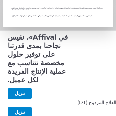
نقدم أسلاكًا مجوفة مصممة خصيصًا لمسابك الحديد والصلب والنحاس والألومنيوم، بالإضافة إلى الجير المعبأ في أكياس، والسبار، وغيرها من المنتجات المخلوطة حسب الطلب
لاستخدامها في تطبيقات المسابك.
كما نقوم بمعالجة وتوزيع المنتجات المعدنية الصناعية، بما في ذلك طين البنتونيت المستخدم في صناعة المواد الرابطة والرمال المطلية بالراتنج.
في Affival»، نقيس
نجاحنا بمدى قدرتنا
على توفير حلول
مخصصة تتناسب مع
عملية الإنتاج الفريدة
لكل عميل.
تنزيل
لعلاج المزدوج (DT)
تنزيل