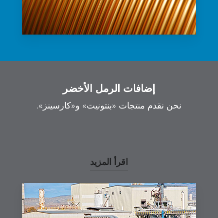
إضافات الرمل الأخضر
نحن نقدم منتجات «بنتونيت» و«كارسينز».
اقرأ المزيد
استخدامات المسابك
البنتونيت
عند صب المعادن
في القوالب. يتحمل هذا الطين درجات حرارة