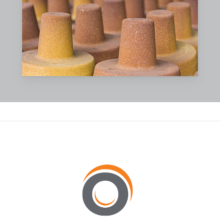
مجموعة المنتجات الأكثر شمولاً في
أربعة
قطاعات
سوقية:
أنظمة الراتنجات المستخدمة في ربط الرمل
الرمل المطلي بالراتنج (RCS) المستخدم في
عملية التصنيع بالغلاف
الطلاءات المقاومة للحرارة
تشمل الرمال المطلية بالراتنج، المتوفرة من
مجموعة «أوبتا للمعادن الصناعية»، منتجات
للأغراض العامة، ورمالًا مخصصة للألمنيوم، ورمالًا
منخفضة النيتروجين، ورمالًا مطلية متخصصة مثل
الزركون. أما الطلاءات المقاومة للحرارة فتشمل
منتجات مخصصة لتطبيقات الحديد والصلب
والرغوة المفقودة، بالإضافة إلى المنتجات
المساعدة في مجال صناعة المسابك مثل المواد
اللاصقة وعوامل الفصل.
نقوم بعرض وتوفير منتجات HAI التالية: راتنجات