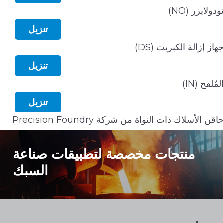
ودولايزر (NO)
تنزيل
هاز إزالة الكبريت (DS)
تنزيل
لمُلقح (IN)
تنزيل
اقن الأسلاك ذات النواة من شركة Precision Foundry
منتجات مخصصة لتطبيقات صناعة
السبك