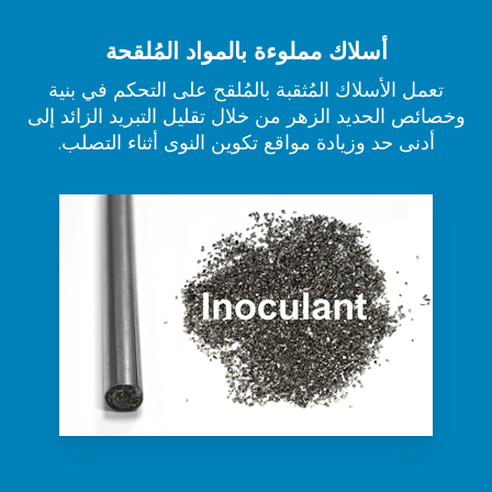
أسلاك مملوءة بالمواد المُلقحة
تعمل الأسلاك المُثقبة بالمُلقح على التحكم في بنية
وخصائص الحديد الزهر من خلال تقليل التبريد الزائد إلى
أدنى حد وزيادة مواقع تكوين النوى أثناء التصلب.