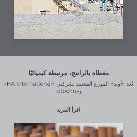
أعلى، ولا تؤدي الحرارة المفرطة إلى فقدانه
لتركيبه الكيميائي. يضيف مصنعو خام الحديد
البنتونيت إلى التاكونيت المسحوق لتشكيل كريات
لنقلها إلى مصانع الصلب. وتخزن شركة أوبتا أنواع
البنتونيت الغربي الذي يحتوي على الصوديوم
والجنوبي الذي يحتوي على الكالسيوم.
كارسين
هو مزيج من مواد كربونية متنوعة يتمتع
بفعالية ملحوظة في تكوين كربون لامع عالي
الجودة. يمكن أن يؤدي تغلغل المعدن المنصهر
مغطاة بالراتنج، مرتبطة كيميائيًا
في رمل القوالب إلى حدوث عيوب تُعرف عادةً
تُعد «أوبتا» الموزع المعتمد لشركتي «HA International»
باسم «Burn On» أو «Burn In». تساعد إضافة
و«Itochu».
كارسين إلى الرمل في إنتاج رمل قوالب متوازن
بشكل صحيح ومسبوكات ذات تشطيبات جيدة
ونظيفة. يقلل كارسين من أعمال التنظيف
اقرأ المزيد
ويحسن قابلية المسبوكات للتشغيل الآلي.
مزيد من المعلومات
نقدم لصناعة المسابك في أمريكا الشمالية