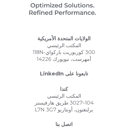
شيل، نظام الصندوق البارد من اليوريثان الفينولي
(PUCB)، نظام اليوريثان الفينولي بدون تحميص
(PUNB)، نظام الصندوق الدافئ، ALpHASET،
BIOCUREX، BETASET، أنظمة المعالجة
الحمضية بدون تحميص (FNB)، وورقات بيانات
السلامة (MSDS).
الولايات المتحدة الأمريكية
المكتب الرئيسي
مزيد من المعلومات
300 كوربوريت باركواي-118N
أمهرست، نيويورك 14226
تابعونا على LinkedIn
كندا
المكتب الرئيسي
104–3027 طريق هارفيستر
برلنغتون، أونتاريو L7N 3G7
اتصل بنا