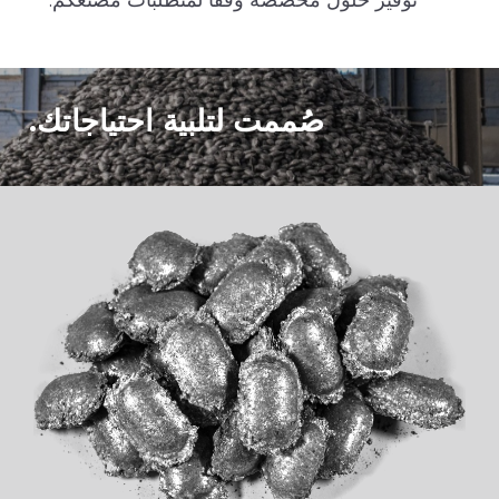
صُممت لتلبية احتياجاتك.