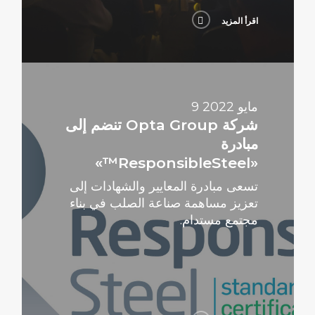
اقرأ المزيد
اقرأ
المزيد
9 مايو 2022
شركة Opta Group تنضم إلى
مبادرة
«ResponsibleSteel™»
تسعى مبادرة المعايير والشهادات إلى
تعزيز مساهمة صناعة الصلب في بناء
مجتمع مستدام.