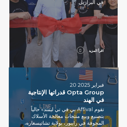
في البرازيل.
اقرأ المزيد
اقرأ
المزيد
20 فبراير 2025
Opta Group قدراتها الإنتاجية
في الهند
تقوم Affival بي في تي ليمتد» حالياً
بتصنيع وبيع منتجات معالجة الأسلاك
المجوفة في رايبور، بولاية تشاتيسغاره،