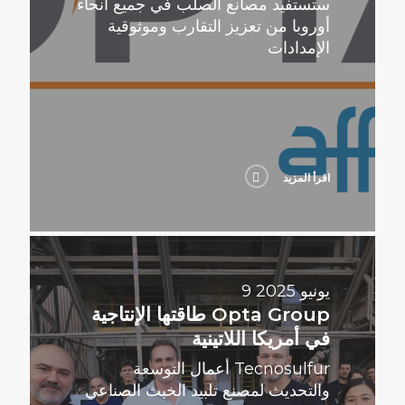
ستستفيد مصانع الصلب في جميع أنحاء
أوروبا من تعزيز التقارب وموثوقية
الإمدادات
اقرأ المزيد
اقرأ
المزيد
9 يونيو 2025
Opta Group طاقتها الإنتاجية
في أمريكا اللاتينية
Tecnosulfur أعمال التوسعة
والتحديث لمصنع تلبيد الخبث الصناعي