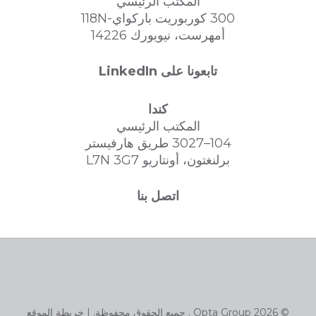
المكتب الرئيسي
300 كوربوريت باركواي-118N
أمهرست، نيويورك 14226
تابعونا على LinkedIn
كندا
المكتب الرئيسي
104–3027 طريق هارفيستر
برلنغتون، أونتاريو L7N 3G7
اتصل بنا
© 2026 Opta Group . جميع الحقوق محفوظة. |
خريطة الموقع