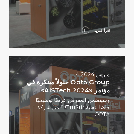
اقرأ المزيد
اقرأ
المزيد
4 مارس 2024
Opta Group حلولاً مبتكرة في
مؤتمر «AISTech 2024»
وسيتضمن المعرض عرضًا توضيحيًا
خاصًا لتقنية TruStir™ من شركة
OPTA.