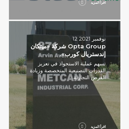
اقرأ المزيد
اقرأ
المزيد
12 نوفمبر 2021
Opta Group شركة «ميتكان
إندستريال كورب».
تسهم عملية الاستحواذ في تعزيز
القدرات التصنيعية المتخصصة وزيادة
الفرص التجارية.
اقرأ المزيد