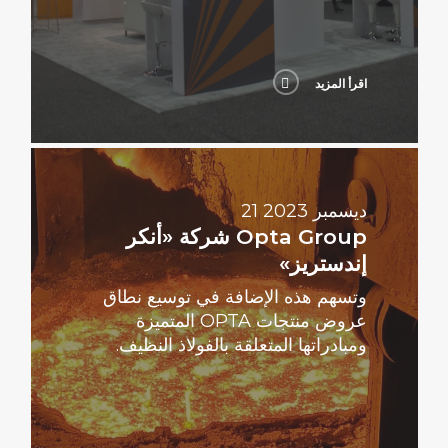
اقرأ المزيد
اقرأ
المزيد
21 ديسمبر 2023
Opta Group شركة «أنكر
إندستريز»
وتسهم هذه الإضافة في توسيع نطاق
عروض منتجات OPTA المتميزة
ومبادراتها المتعلقة بالفولاذ النظيف.