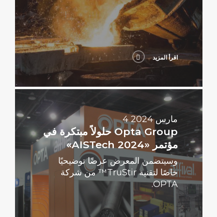
اقرأ المزيد
اقرأ
المزيد
4 مارس 2024
Opta Group حلولاً مبتكرة في
مؤتمر «AISTech 2024»
وسيتضمن المعرض عرضًا توضيحيًا
خاصًا لتقنية TruStir™ من شركة
OPTA.