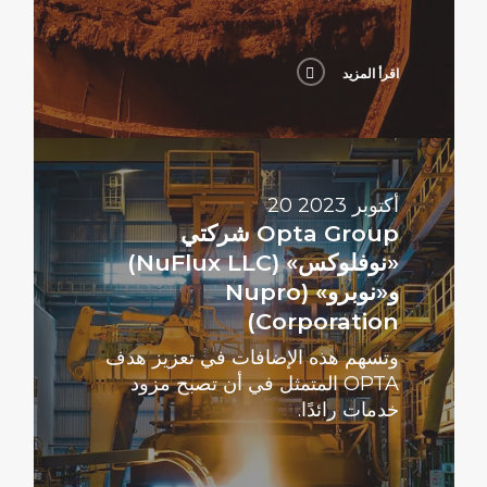
اقرأ المزيد
اقرأ
المزيد
20 أكتوبر 2023
Opta Group شركتي
«نوفلوكس» (NuFlux LLC)
و«نوبرو» (Nupro
Corporation)
وتسهم هذه الإضافات في تعزيز هدف
OPTA المتمثل في أن تصبح مزود
خدمات رائدًا.