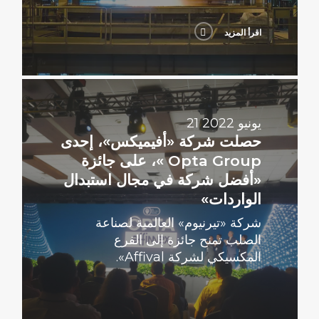
اقرأ المزيد
اقرأ
المزيد
21 يونيو 2022
حصلت شركة «أفيميكس»، إحدى
Opta Group »، على جائزة
«أفضل شركة في مجال استبدال
الواردات»
شركة «تيرنيوم» العالمية لصناعة
الصلب تمنح جائزة إلى الفرع
المكسيكي لشركة Affival».