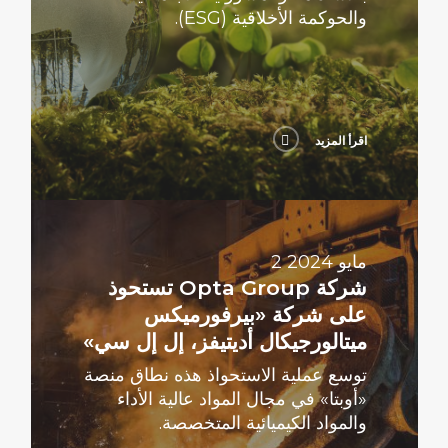
والحوكمة الأخلاقية (ESG).
اقرأ المزيد
اقرأ
المزيد
2 مايو 2024
شركة Opta Group تستحوذ
على شركة «بيرفورميكس
ميتالورجيكال أديتيفز، إل إل سي»
توسع عملية الاستحواذ هذه نطاق منصة
«أوبتا» في مجال المواد عالية الأداء
والمواد الكيميائية المتخصصة.