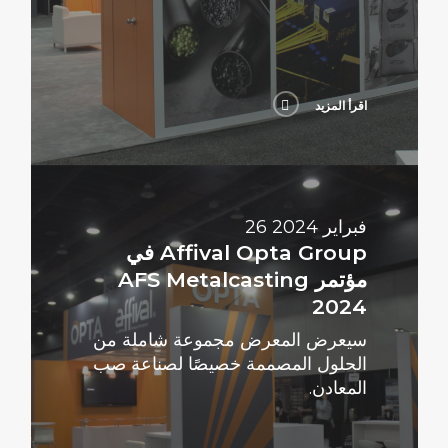
اقرأ المزيد
اقرأ
المزيد
26 فبراير 2024
Affival Opta Group في
مؤتمر AFS Metalcasting
2024
سيعرض المعرض مجموعة شاملة من
الحلول المصممة خصيصًا لصناعة صب
المعادن.