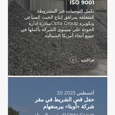
ISO 9001
تكمل التوصيات غير المشروطة
المتعلقة بمرافق إنتاج الخبث الصناعي
وتكويره Opta Groupمبادرة إدارة
الجودة على مستوى الشركة بأكملها في
جميع أنحاء أمريكا الشمالية.
اقرأ المزيد
اقرأ
المزيد
20 أغسطس 2025
حفل قص الشريط في مقر
شركة «أوبتا» ببرمنغهام
Opta Group للترحيب بالموظفين