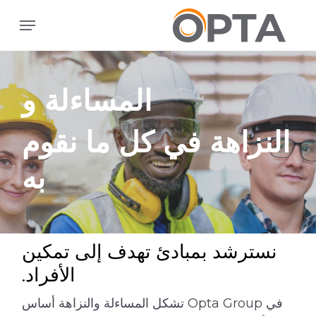
ا
القائمة
إ
ا
ا
المساءلة و
النزاهة في كل ما نقوم
به
نسترشد بمبادئ تهدف إلى تمكين
الأفراد.
في Opta Group تشكل المساءلة والنزاهة أساس