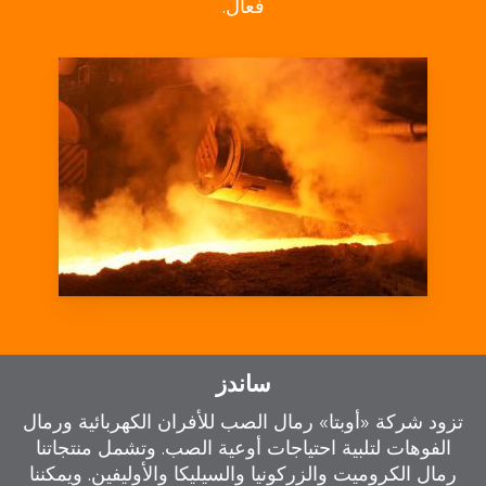
فعال.
ساندز
تزود شركة «أوبتا» رمال الصب للأفران الكهربائية ورمال
الفوهات لتلبية احتياجات أوعية الصب. وتشمل منتجاتنا
رمال الكروميت والزركونيا والسيليكا والأوليفين. ويمكننا