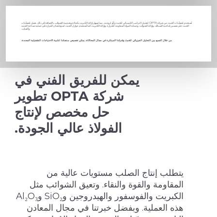
تُستخدم مُحسِّنات الخبث من شركة OPTA لتعديل التركيب الكيميائي للخبث و/أو لزوجته، مما يسهل إزالة الكبريت بكفاءة وهندسة الشوائب. بالإضافة إلى ذلك، تعمل مُحسِّنات
الخبث على تحسين إنتاجية السبائك، وإزالة الشوائب، وحماية المواد المقاومة للحرارة، وإزالة الكبريت. كما تُستخدم عوازل الخبث لمنع فقدان الحرارة في عملية صناعة الحديد
والصلب.
من خلال الجمع بين التحليل الفيزيائي للخبث وقدراتنا المبتكرة في مجال المحاكاة، يمكن تخصيص منتجاتنا لتلبية الاحتياجات التشغيلية المحددة.
يمكن للفريق الفني في
شركة OPTA تطوير
حل مخصص لإنتاج
الفولاذ عالي الجودة.
يتطلب إنتاج الصلب مستويات عالية من
المقاومة والقوة والنقاء. وتعيق الشوائب مثل
الكبريت والفوسفور والهيدروجين وSiO₂ وAl₂O₃
هذه العملية. وبفضل خبرتنا في مجال المعادن