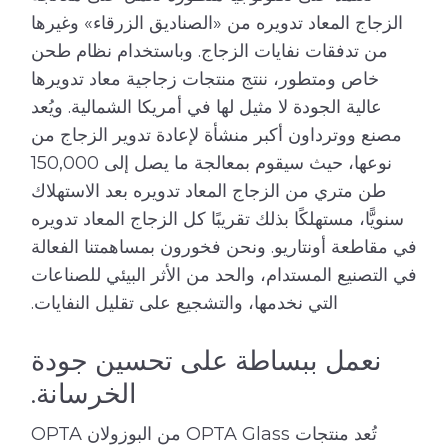
الزجاج المعاد تدويره من «الصناديق الزرقاء» وغيرها
من تدفقات نفايات الزجاج. وباستخدام نظام طحن
خاص ومتطور، ننتج منتجات زجاجية معاد تدويرها
عالية الجودة لا مثيل لها في أمريكا الشمالية. ويُعد
مصنع ووترداون أكبر منشأة لإعادة تدوير الزجاج من
نوعها، حيث سيقوم بمعالجة ما يصل إلى 150,000
طن متري من الزجاج المعاد تدويره بعد الاستهلاك
سنويًّا، مستهلكًا بذلك تقريبًا كل الزجاج المعاد تدويره
في مقاطعة أونتاريو. ونحن فخورون بمساهمتنا الفعالة
في التصنيع المستدام، والحد من الأثر البيئي للصناعات
التي نخدمها، والتشجيع على تقليل النفايات.
نعمل ببساطة على تحسين جودة
الخرسانة.
تُعد منتجات OPTA Glass من البوزولان OPTA