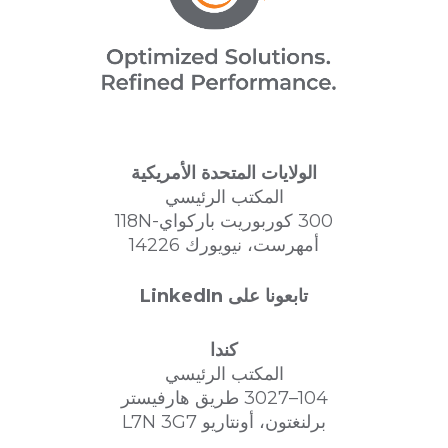
الولايات المتحدة الأمريكية
المكتب الرئيسي
300 كوربوريت باركواي-118N
أمهرست، نيويورك 14226
تابعونا على LinkedIn
كندا
المكتب الرئيسي
104–3027 طريق هارفيستر
برلنغتون، أونتاريو L7N 3G7