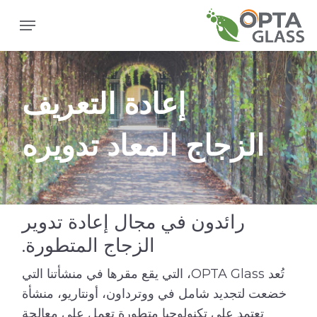
ا
القائمة
إ
ا
ا
إعادة التعريف
الزجاج المعاد تدويره
رائدون في مجال إعادة تدوير
الزجاج المتطورة.
تُعد OPTA Glass، التي يقع مقرها في منشأتنا التي
خضعت لتجديد شامل في ووترداون، أونتاريو، منشأة
تعتمد على تكنولوجيا متطورة تعمل على معالجة