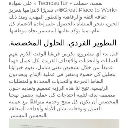
نفسه، حصلت « Tecnosulfur » على شهادة
«Great Place to Work®»، تقديرًا لالتزامها بتعزيز
ثقافة الثقة والرفاهية والتطور المهني. ومنذ ذلك
الحين، تفخر المنشأة بالحصول على إعادة الاعتماد كل
عام، مما يؤكد تفانيها المستمر تجاه موظفيها.
التطوير الفردي. الحلول المخصصة.
قبل بدء أي مشروع، يكرس فريقنا الوقت اللازم لفهم
العمليات والتحديات والأهداف الفريدة لكل عميل فهماً
عميقاً.
من خلال تشخيص تقني شامل، يقوم خبراؤنا
بتحليل كل خطوة ومتغير في عملية الإنتاج. ويحددون
النقاط الحرجة والتحديات المحددة والمتطلبات
الرئيسية. تتيح لنا هذه الرؤية تصميم وتقديم حلول
مصممة بدقة لتلبية احتياجات كل عملية.
يضمن نهجنا
المخصص أن يكون كل منتج وخدمة متوافقًا مع عملية
العميل وتوقعاته بشأن الأداء وأهدافه المتعلقة
بالتحسين المستمر.