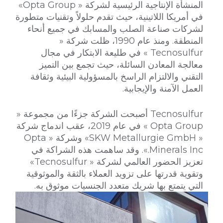
المنشأة الإنتاجية الرئيسية لشركة « Opta Group»
في أمريكا اللاتينية، حيث تقدم حلولاً وتقنيات متطورة
لشركات صناعة الصلب والمسابك في جميع أنحاء
المنطقة. ومنذ عام 1990، ظلت شركة «
Tecnosulfur » في طليعة الابتكار في مجال
معالجة المعادن السائلة، حيث تجمع بين التميز
التقني والالتزام الراسخ بالمسؤولية البيئية وثقافة
العمل الآمنة والإيجابية.
Tecnosulfur أصبحت الشركة جزءًا من مجموعة «
Opta Group » في عام 2019، عقب اندماج شركة
« SKW Metallurgie GmbH» وشركة « Opta
Minerals Inc.». وقد ساهمت هذه الشراكة في
تعزيز الحضور العالمي لشركة « Tecnosulfur»
وتقوية قدرتها على تزويد العملاء بالثقة والموثوقية
التي يتمتع بها شريك متعدد الجنسيات موثوق به.