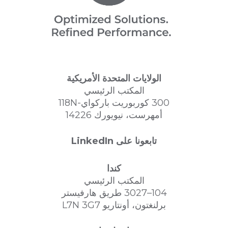
الولايات المتحدة الأمريكية
المكتب الرئيسي
300 كوربوريت باركواي-118N
أمهرست، نيويورك 14226
تابعونا على LinkedIn
كندا
المكتب الرئيسي
104–3027 طريق هارفيستر
برلنغتون، أونتاريو L7N 3G7