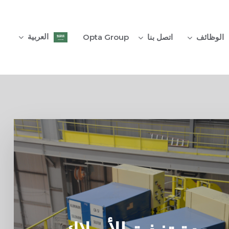
ا
إ
ا
العربية‏
الوظائف
اتصل بنا
Opta Group
ا