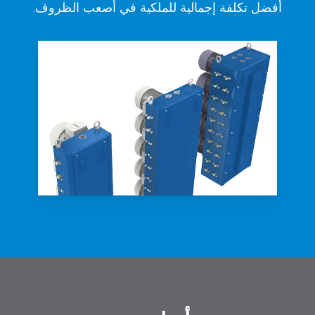
أفضل تكلفة إجمالية للملكية في أصعب الظروف.