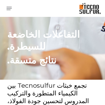
ا
القائمة
إ
ا
ا
التفاعلات الخاضعة
للسيطرة.
نتائج متسقة.
تجمع خبثات Tecnosulfur بين
الكيمياء المتطورة والتركيب
المدروس لتحسين جودة الفولاذ،