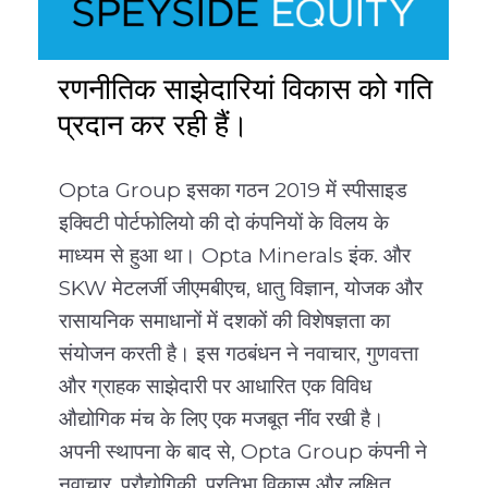
रणनीतिक साझेदारियां विकास को गति
प्रदान कर रही हैं।
Opta Group इसका गठन 2019 में स्पीसाइड
O
इक्विटी पोर्टफोलियो की दो कंपनियों के विलय के
वि
माध्यम से हुआ था। Opta Minerals इंक. और
सु
SKW मेटलर्जी जीएमबीएच, धातु विज्ञान, योजक और
है
रासायनिक समाधानों में दशकों की विशेषज्ञता का
पह
संयोजन करती है। इस गठबंधन ने नवाचार, गुणवत्ता
बल
और ग्राहक साझेदारी पर आधारित एक विविध
प्
औद्योगिक मंच के लिए एक मजबूत नींव रखी है।
वि
अपनी स्थापना के बाद से, Opta Group कंपनी ने
20
नवाचार, प्रौद्योगिकी, प्रतिभा विकास और लक्षित
मै