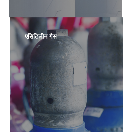
और
अधिक
जानें
एसिटिलीन गैस