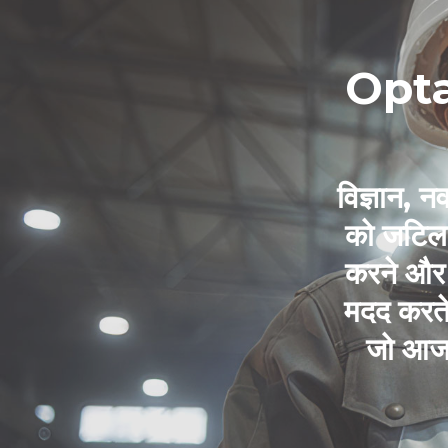
Opta 
विज्ञान, 
को जटिल 
करने और 
मदद करते
जो आज म