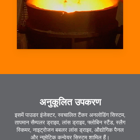
अनुकूलित उपकरण
इसमें पाउडर इंजेक्टर, स्वचालित टैंकर अनलोडिंग सिस्टम,
तापमान सैम्पलर ड्राइव, लांस ड्राइव, फ्लोबिन स्टैंड, स्लैग
स्किमर, नाइट्रोजन बबलर लांस ड्राइव, औद्योगिक पैनल
और न्यूमेटिक कन्वेयर सिस्टम शामिल हैं।