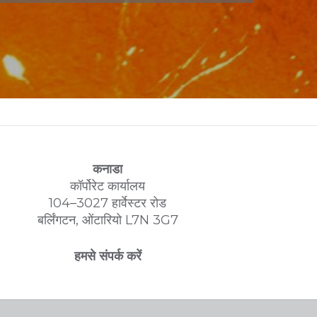
कनाडा
कॉर्पोरेट कार्यालय
104–3027 हार्वेस्टर रोड
बर्लिंगटन, ओंटारियो L7N 3G7
हमसे संपर्क करें