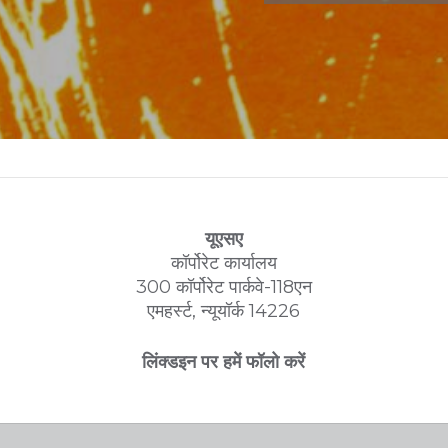
यूएसए
कॉर्पोरेट कार्यालय
300 कॉर्पोरेट पार्कवे-118एन
एमहर्स्ट, न्यूयॉर्क 14226
लिंक्डइन पर हमें फॉलो करें