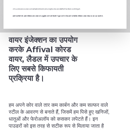
Affival कोरड वायर का उत्पादन करने वाली पहली कंपनी हम ही थे, और अत्याधुनिक कोरड-वायर प्रौद्योगिकी में हम विश्व के अग्रणी बने हुए हैं।
हमारी तकनीकी टीम आपके कैल्शियम-वायर उपचार को अनुकूलित करने और रिकवरी में सुधार करने के लिए हमारे नव विकसित कैल्शियम उपचार मॉडल का लाभ उठा सकती है।
वायर इंजेक्शन का उपयोग
करके Affival कोरड
वायर, लैडल में उपचार के
लिए सबसे किफायती
प्रक्रिया है।
हम अपने कोर वाले तार कम कार्बन और कम सल्फर वाले
स्टील के आवरण से बनाते हैं, जिसमें हम पिसे हुए खनिजों,
धातुओं और फेरोअलॉय को कसकर लपेटते हैं। इन
पाउडरों को इस तरह से सटीक रूप से मिलाया जाता है