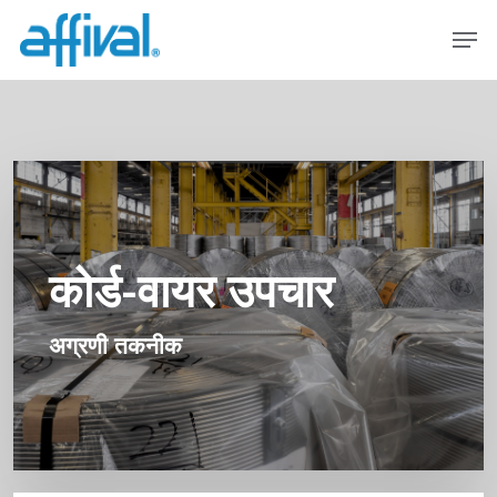
मुख्य
मेनू
सामग्री
पर
जाएं
कोर्ड-वायर उपचार
अग्रणी तकनीक