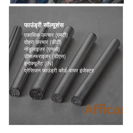
और
अधिक
जानें
फाउंड्री सॉल्यूशंस
एकाधिक उपचार (एमटी)
दोहरा उपचार (डीटी)
नोडुलाइज़र (एनओ)
डीसल्फराइजर (डीएस)
इनोक्यूलेंट (IN)
प्रेसिजन फाउंड्री कोर्ड-वायर इंजेक्टर