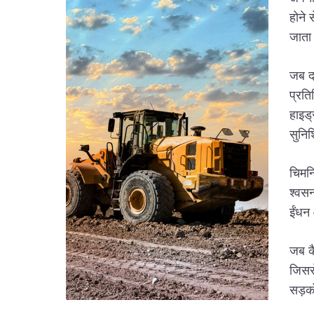
होने 
जाता
जब द्
प्रति
हाइड्
सुनिश
चिमनि
श्वसन
ईंधन
जब कै
जिसस
सड़को