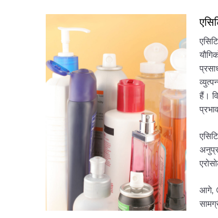
एसिटि
एसिटि
यौगिक
प्रसाध
व्युत्
हैं। 
प्रभा
एसिटि
अनुप्
एरोसो
आगे, 
सामग्र