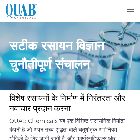
मुख्य
मेनू
सामग्री
पर
जाएं
सटीक रसायन विज्ञान
चुनौतीपूर्ण संचालन
विशेष रसायनों के निर्माण में निरंतरता और
नवाचार प्रदान करना।
QUAB Chemicals यह एक विशिष्ट रासायनिक निर्माता
कंपनी है जो अपने उच्च-शुद्धता वाले चतुर्धातुक अमोनियम
यौगिकों के लिए जानी जाती है, और फार्मास्यूटिकल्स और