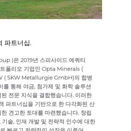
 파트너십.
 Group )은 2019년 스피사이드 에쿼티
또한 Opt
 포트폴리오 기업인 Opta Minerals (
통해 운영
KW ( SKW Metallurgie GmbH)의 합병
Opta 
 , 이를 통해 야금, 첨가제 및 화학 솔루션
고성능 소
적된 전문 지식을 결합했습니다. 이러한
서 Opta
고객 파트너십을 기반으로 한 다각화된 산
이드 에쿼티
위한 견고한 토대를 마련했습니다. 창립
먼트 L.P.
신, 기술, 인재 개발 및 전략적 인수에 대한
차량(con
로 빠르고 전략적인 성장을 이루어
Group