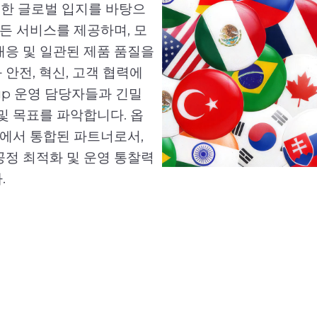
이러한 글로벌 입지를 바탕으
사항을 충족하는 맞춤형 배합
든 서비스를 제공하며, 모
개선합니다. 이러한 긴밀한
대응 및 일관된 제품 품질을
형 데이터 기반 솔루션으로
안전, 혁신, 고객 협력에
관성, 효율성 및 성능을 향상
oup 운영 담당자들과 긴밀
식과 현지 맞춤형 접근 방식
및 목표를 파악합니다. 옵
과를 달성할 수 있도록 Opt
에서 통합된 파트너로서,
고 안전하며 지속 가능한 운
공정 최적화 및 운영 통찰력
Group .
.
---- 뒤로