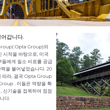
끌어갑니다.
up( Opta Group)의
오늘날 Opta Group 
 시작을 바탕으로, 미국
기업으로 Opta Group ,
야
농부들에게 질소 비료를 공급
업부를 통해 맞춤형 첨가제,
력을 불어넣었습니다. 20
을 제공하고 있습니다. Opt
라, 결국 Opta Group
Opta Group 복잡한 과
roup . 이들은 역량을 확
과 지속 가능성을 증진함으
, 신기술을 접목하여 점점
야에 가시적인 개선과 장기
니다.