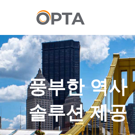
본
문
으
로
건
너
뛰
기
풍부한 역사
솔루션 제공