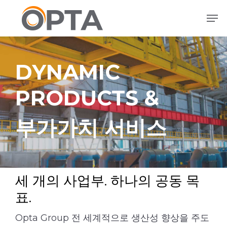
본
메뉴
문
으
로
건
DYNAMIC
너
뛰
PRODUCTS &
기
부가가치 서비스
세 개의 사업부. 하나의 공동 목
표.
Opta Group 전 세계적으로 생산성 향상을 주도