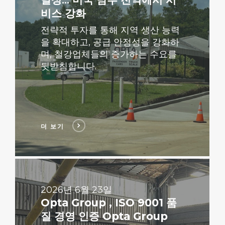
비스 강화
전략적 투자를 통해 지역 생산 능력
을 확대하고, 공급 안정성을 강화하
며, 철강업체들의 증가하는 수요를
뒷받침합니다.
더 보기
더
보
기
2026년 6월 23일
Opta Group , ISO 9001 품
질 경영 인증 Opta Group