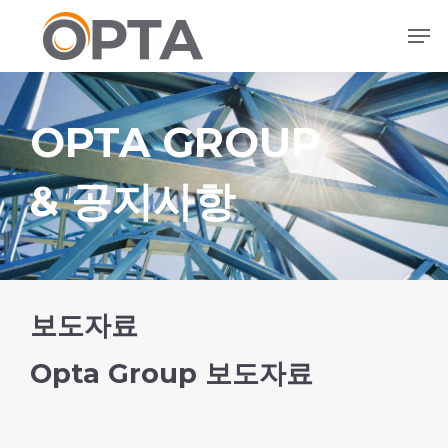
본
메뉴
문
으
로
건
OPTA GROUP
너
뛰
기
& 공지사항
보도자료
Opta Group 보도자료