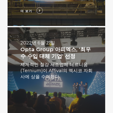
더 보기
더
보
기
2022년 6월 21일
Opta Group 아피멕스, ‘최우
수 수입 대체 기업’ 선정
세계적인 철강 제조업체 테르니움
(Ternium)이 Affival의 멕시코 자회
사에 상을 수여했다.