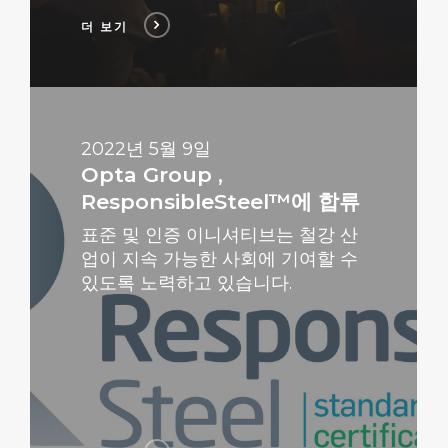
더 보기
더
보
기
2022년 5월 9일
Opta Group ,
ResponsibleSteel™에 합류
표준 및 인증 이니셔티브는 철강 산
업이 지속 가능한 사회에 기여할 수
있도록 노력하고 있습니다.