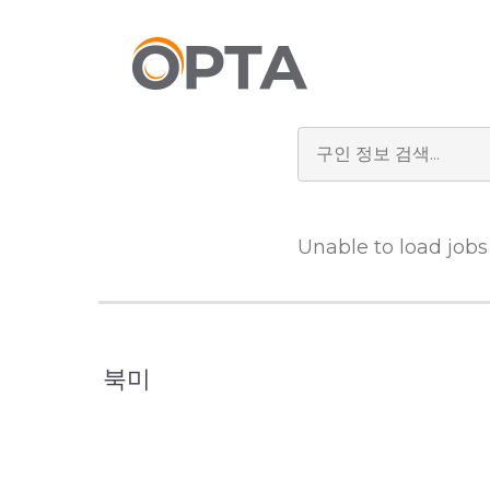
본
문
으
로
건
너
뛰
기
Unable to load jobs
북미