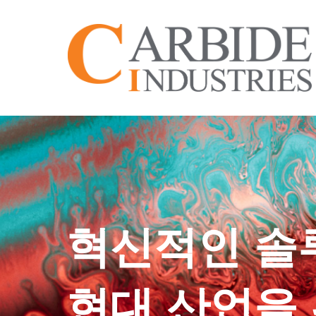
본
문
으
로
건
너
뛰
기
혁신적인 솔
현대 산업을