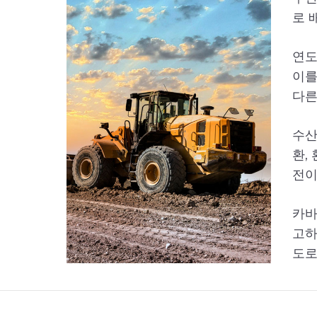
로 
연도
이를
다른
수산
환,
전이
카바
고하
도로