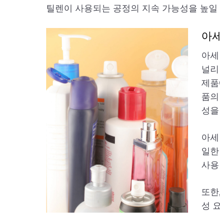
틸렌이 사용되는 공정의 지속 가능성을 높일 
아
아세
널리
제품
품의
성을
아세
일한
사용
또한,
성 